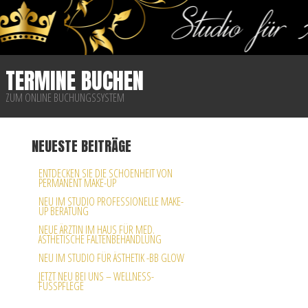
TERMINE BUCHEN
ZUM ONLINE BUCHUNGSSYSTEM
NEUESTE BEITRÄGE
ENTDECKEN SIE DIE SCHOENHEIT VON
PERMANENT MAKE-UP
NEU IM STUDIO PROFESSIONELLE MAKE-
UP BERATUNG
NEUE ÄRZTIN IM HAUS FÜR MED.
ÄSTHETISCHE FALTENBEHANDLUNG
NEU IM STUDIO FÜR ÄSTHETIK -BB GLOW
JETZT NEU BEI UNS – WELLNESS-
FUSSPFLEGE