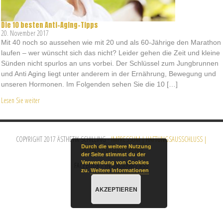
Die 10 besten Anti-Aging-Tipps
20. November 2017
Mit 40 noch so aussehen wie mit 20 und als 60-Jährige den Marathon
laufen – wer wünscht sich das nicht? Leider gehen die Zeit und kleine
Sünden nicht spurlos an uns vorbei. Der Schlüssel zum Jungbrunnen
und Anti Aging liegt unter anderem in der Ernährung, Bewegung und
unseren Hormonen. Im Folgenden sehen Sie die 10 […]
Lesen Sie weiter
COPYRIGHT 2017 ÄSTHETIK SCHILLING -
IMPRESSUM | HAFTUNGSAUSSCHLUSS |
Durch die weitere Nutzung
DATENSCHUTZERKLÄRUNG
der Seite stimmst du der
Verwendung von Cookies
FACEBOOK
/
INSTAGRAM
/
RSS
zu.
Weitere Informationen
AKZEPTIEREN